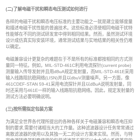
(二)了解电磁干扰和瞬态电压测试如何进行
各样的电磁干扰和瞬态电压标准的主要功能之一就是建立能够度量
和描述电磁干扰性能的普遍技术。这些标准必须使相同电磁干扰特
性能够在不同的测试研发室中得到相同结果。然而，虽然测试环境
设计成仿真实际安装环境，通常测试结果与实地结果的相关性仍难
以确定。
电磁兼容设计更复杂的难题在于不是所有的标准都按相同的方式测
量同一特征。例如，MIL-STD-461C利用电流探针(current probe)
测量输入传导发射并且用dBuA规定发射量，而MIL-STD-461E采用
输入线路阻抗稳网络(LISN)并且以dbuV测量噪声。另一方面，像
461CDEF-STAN 59-41采用电流探针并且以dBuA说明发射量，同
时还采用与461E一样的输入线路阻抗稳网络。因此，规定发射量的
测试方法必要明确说明。
(三)按所需拟定包装方案
为满足全世界各代理所提出的各种各样关于电磁兼容和瞬态电压抑
制的要求,需要付诸相当大的工作量。这种滤波器设计任务常常通过
离散滤波器的使用以及其独一无二的设计方案来实现。然而，与特