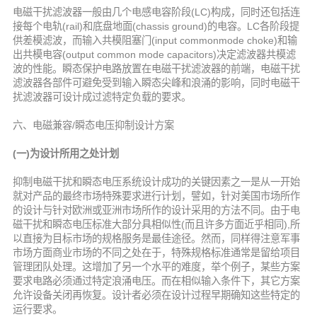
电磁干扰滤波器一般由几个电感电容阶段(LC)构成，同时还包括连
接每个电轨(rail)和底盘地面(chassis ground)的电容。LC各阶段提
供差模滤波，而输入共模阻塞门(input commonmode choke)和输
出共模电容(output common mode capacitors)决定滤波器共模滤
波的性能。瞬态保护电路放置在电磁干扰滤波器的前端，电磁干扰
滤波器各部件可避免受到输入瞬态尖峰和浪涌的影响，同时电磁干
扰滤波器可设计成过滤特定负载的要求。
六、电磁兼容/瞬态电压抑制设计方案
(一)为设计所用之处计划
抑制电磁干扰和瞬态电压系统设计成功的关键因素之一是从一开始
就对产品的最终市场特殊要求进行计划，譬如，针对美国市场所作
的设计与针对欧洲或亚洲市场所作的设计采用的方法不同。由于电
磁干扰和瞬态电压标准大部分具相似性(而且许多方面近乎相同),所
以直接为目标市场的规格服务是最佳途径。然而，同样得注意军事
市场方面商业市场的不同之处在于，特殊规格标准通常是留给项目
管理团队处理。这增加了另一个水平的难度，举个例子，某些方案
要求电路必须通过特定浪涌电压。而在相似输入条件下，其它方案
允许设备关闭再恢复。设计者必须在设计过程早期确知这些特定的
运行要求。