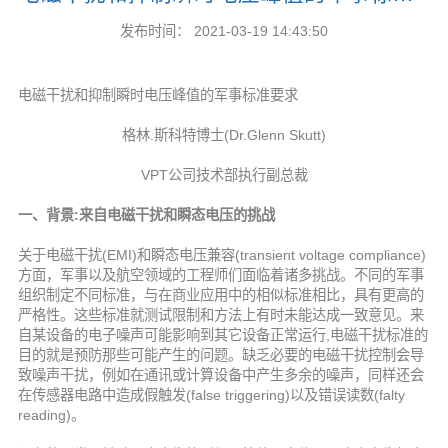
文
发布时间： 2021-03-19 14:43:50
glish
电磁干扰和抑制瞬时电压峰值的军事标准要求
格林.斯科特博士(Dr.Glenn Skutt)
VPT公司技术部执行副总裁
一、背景:来自电磁干扰和瞬态电压的挑战
关于电磁干扰(EMI)和瞬态电压兼容(transient voltage compliance)
方面，军事以及航空领域的工程师们面临着诸多挑战。不同的军事
组织制定不同标准，与在商业应用中的相似标准相比，具有更高的
严格性。这些标准就测试限制和方法上有时未能达成一致意见。来
自某设备的电子噪声可能影响到其它设备正常运行,电磁干扰标准的
目的就是预防那些可能产生的问题。缺乏必要的电磁干扰控制会导
致噪声干扰，例如在通讯或计算设备中产生多余的噪声，同样还会
在传感器电路中造成假触发(false triggering)以及错误读数(falty
reading)。