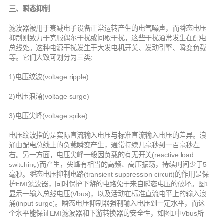
三、瞬态抑制
滤波器被用于衰减电子设备正常运转产生的电气噪声，而瞬态电压
抑制则致力于克服偶尔干扰或间歇干扰，这些干扰通常发生在配电
总线处。这种电源干扰发生于大发电机开关、发动引擎、瞬变负载
等。它们大致可划分为三类:
1)电压纹波(voltage ripple)
2)电压浪涌(voltage surge)
3)电压尖峰(voltage spike)
电压纹波指的是实际直流输入电压与标准直流输入电压的差异。浪
涌由配电总线上的负载瞬变产生，通常持续儿毫秒到一百毫秒左
右。另一方面，电压尖峰一般因负载的有无开关(reactive load
switching)而产生，尖峰有相当的高频、高压振荡，持续时间少于5
毫秒。瞬态电压抑制电路(transient suppression circuit)的作用是保
护EMI滤波器，同时保护下游的电路免于来自瞬态电压的破坏。图1
显示一输入总线电压(Vbus)，以及活动在标准直流电平上的输入浪
涌(input surge)。瞬态电压抑制器强制输入电压到一定水平，而这
个水平能保证EMI滤波器和下游转换器的安全性，如图1中Vbus所