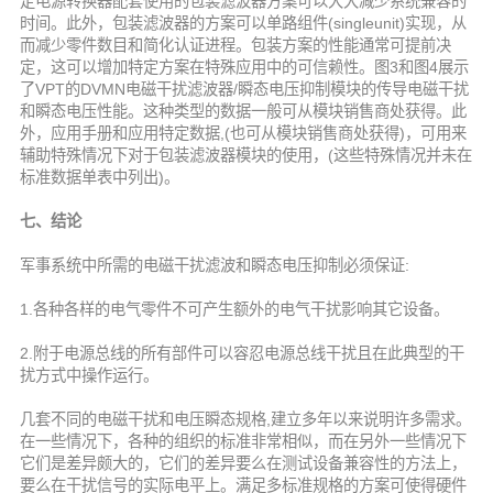
定电源转换器配套使用的包装滤波器方案可以大大减少系统兼容的
时间。此外，包装滤波器的方案可以单路组件(singleunit)实现，从
而减少零件数目和简化认证进程。包装方案的性能通常可提前决
定，这可以增加特定方案在特殊应用中的可信赖性。图3和图4展示
了VPT的DVMN电磁干扰滤波器/瞬态电压抑制模块的传导电磁干扰
和瞬态电压性能。这种类型的数据一般可从模块销售商处获得。此
外，应用手册和应用特定数据,(也可从模块销售商处获得)，可用来
辅助特殊情况下对于包装滤波器模块的使用，(这些特殊情况并未在
标准数据单表中列出)。
七、结论
军事系统中所需的电磁干扰滤波和瞬态电压抑制必须保证:
1.各种各样的电气零件不可产生额外的电气干扰影响其它设备。
2.附于电源总线的所有部件可以容忍电源总线干扰且在此典型的干
扰方式中操作运行。
几套不同的电磁干扰和电压瞬态规格,建立多年以来说明许多需求。
在一些情况下，各种的组织的标准非常相似，而在另外一些情况下
它们是差异颇大的，它们的差异要么在测试设备兼容性的方法上，
要么在干扰信号的实际电平上。满足多标准规格的方案可使得硬件