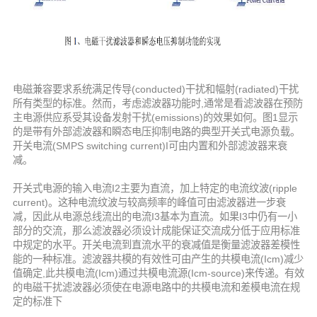
电磁兼容要求系统满足传导(conducted)干扰和幅射(radiated)干扰
所有类型的标准。然而，考虑滤波器功能时,通常是看滤波器在预防
主电源供应系受其设备发射干扰(emissions)的效果如何。图1显示
的是带有外部滤波器和瞬态电压抑制电路的典型开关式电源负载。
开关电流(SMPS switching current)I可由内置和外部滤波器来衰
减。
开关式电源的输入电流I2主要为直流，加上特定的电流纹波(ripple
current)。这种电流纹波与较高频率的峰值可由滤波器进一步衰
减，因此从电源总线流出的电流I3基本为直流。如果I3中仍有一小
部分的交流，那么滤波器必须设计成能保证交流成分低于应用标准
中规定的水平。开关电流到直流水平的衰减值是衡量滤波器差模性
能的一种标准。滤波器共模的有效性可由产生的共模电流(Icm)减少
值确定,此共模电流(Icm)通过共模电流源(Icm-source)来传递。有效
的电磁干扰滤波器必须使在电源电路中的共模电流和差模电流在规
定的标准下