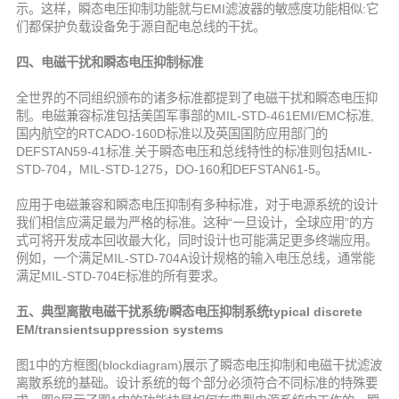
示。这样，瞬态电压抑制功能就与EMI滤波器的敏感度功能相似:它
们都保护负载设备免于源自配电总线的干扰。
四、电磁干扰和瞬态电压抑制标准
全世界的不同组织颁布的诸多标准都提到了电磁干扰和瞬态电压抑
制。电磁兼容标准包括美国军事部的MIL-STD-461EMI/EMC标准,
国内航空的RTCADO-160D标准以及英国国防应用部门的
DEFSTAN59-41标准.关于瞬态电压和总线特性的标准则包括MIL-
STD-704，MIL-STD-1275，DO-160和DEFSTAN61-5。
应用于电磁兼容和瞬态电压抑制有多种标准，对于电源系统的设计
我们相信应满足最为严格的标准。这种“一旦设计，全球应用”的方
式可将开发成本回收最大化，同时设计也可能满足更多终端应用。
例如，一个满足MIL-STD-704A设计规格的输入电压总线，通常能
满足MIL-STD-704E标准的所有要求。
五、典型离散电磁干扰系统/瞬态电压抑制系统typical discrete
EM/transientsuppression systems
图1中的方框图(blockdiagram)展示了瞬态电压抑制和电磁干扰滤波
离散系统的基础。设计系统的每个部分必须符合不同标准的特殊要