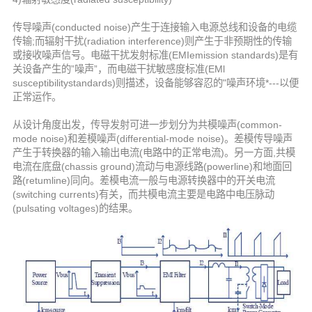
传导噪声(conducted noise)产生于连接输入电源总线和设备的电缆
传输;而辐射干扰(radiation interference)则产生于非预期性的传输
或接收噪声信号。电磁干扰发射标准(EMIemission standards)是有
关设备产生的”噪声”，而电磁干扰敏感度标准(EMl
susceptibilitystandards)则描述，设备能够容忍的"噪声环境*---以便
正常运作。
从设计角度出发，传导发射可进一步划分为共模噪声(common-
mode noise)和差模噪声(differential-mode noise)。差模传导噪声
产生于转换器的输入输出电流(电路中的正常电流)。另一方面,共模
电流在底盘(chassis ground)流动与电源线路(powerline)和地面回
路(retumline)同向。差模电流一般与电源转换器中的开关电流
(switching currents)有关，而共模电流主要是电路中电压脉动
(pulsating voltages)的结果。